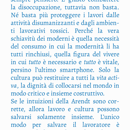
la disoc­cu­pa­zio­ne, tut­ta­via non basta.
Né basta più pro­teg­ge­re i lavo­ri dal­le
atti­vi­tà disu­ma­niz­zan­ti e dagli ambien­
ti lavo­ra­ti­vi tos­si­ci. Per­ché la vera
schia­vi­tù dei moder­ni è quel­la neces­si­tà
del con­su­mo in cui la moder­ni­tà li ha
tut­ti rin­chiu­si, quel­la figu­ra del vive­re
in cui
tut­to
è neces­sa­rio e
tut­to
è vita­le,
per­si­no l’ultimo smart­pho­ne. Solo la
cul­tu­ra può resti­tui­re a tut­ti la
vita acti­
va
, la digni­tà di col­lo­car­si nel mon­do in
modo cri­ti­co e insie­me costruttivo.
Se le intui­zio­ni del­la Arendt sono cor­
ret­te, allo­ra lavo­ro e cul­tu­ra pos­so­no
sal­var­si sola­men­te insie­me. L’unico
modo per sal­va­re il lavo­ra­to­re è