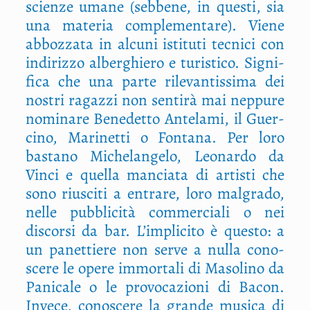
scien­ze uma­ne (seb­be­ne, in que­sti, sia
una mate­ria com­ple­men­ta­re). Vie­ne
abboz­za­ta in alcu­ni isti­tu­ti tec­ni­ci con
indi­riz­zo alber­ghie­ro e turi­sti­co. Signi­
fi­ca che una par­te rile­van­tis­si­ma dei
nostri ragaz­zi non sen­ti­rà mai nep­pu­re
nomi­na­re Bene­det­to Ante­la­mi, il Guer­
ci­no, Mari­net­ti o Fon­ta­na. Per loro
basta­no Miche­lan­ge­lo, Leo­nar­do da
Vin­ci e quel­la man­cia­ta di arti­sti che
sono riu­sci­ti a entra­re, loro mal­gra­do,
nel­le pub­bli­ci­tà com­mer­cia­li o nei
discor­si da bar. L’implicito è que­sto: a
un panet­tie­re non ser­ve a nul­la cono­
sce­re le ope­re immor­ta­li di Maso­li­no da
Pani­ca­le o le pro­vo­ca­zio­ni di Bacon.
Inve­ce, cono­sce­re la gran­de musi­ca di