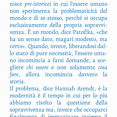
ni­sce
pre-isto­ri­co
) in cui l’essere uma­no
non spe­ri­men­ta la pro­ble­ma­ti­ci­tà del
mon­do e di se stes­so, per­ché si occu­pa
esclu­si­va­men­te del­la pro­pria soprav­vi­
ven­za. È un mon­do, dice Patoč­ka, «che
ha un sen­so dato, maga­ri mode­sto, ma
cer­to». Quan­do, inve­ce, libe­ran­do­si dal­
lo sta­to di pure neces­si­tà, l’essere uma­
no inco­min­cia a far­si doman­de, a sce­
glie­re
chi esse­re
e non sola­men­te
cosa
fare
, allo­ra inco­min­cia dav­ve­ro la
storia.
Il pro­ble­ma, dice Han­nah Arendt, è la
moder­ni­tà è il tem­po in cui per lo più
abbia­mo risol­to la que­stio­ne del­la
soprav­vi­ven­za ma, inve­ce che occu­par­ci
final­men­te di imma­gi­na­re insie­me il