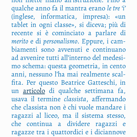
qual­che anno fa il man­tra era­no
le tre ‘i’
(ingle­se, infor­ma­ti­ca, impre­sa): «un
tablet in ogni clas­se», si dice­va; più di
recen­te si è comin­cia­to a par­la­re di
meri­to
e di
per­so­na­li­smo
. Eppu­re, i cam­
bia­men­ti sono avve­nu­ti e con­ti­nua­no
ad avve­ni­re tut­ti all’interno del mede­si­
mo sche­ma: que­sta geo­me­tria, in cen­to
anni, nes­su­no l’ha mai real­men­te scal­
fi­ta. Per que­sto Bea­tri­ce Gat­te­schi, in
un
arti­co­lo
di qual­che set­ti­ma­na fa,
usa­va il ter­mi­ne
clas­si­sta
, affer­man­do
che clas­si­sta non è chi vuo­le man­da­re i
ragaz­zi al liceo, ma il siste­ma stes­so,
che con­ti­nua a divi­de­re ragaz­zi e
ragaz­ze tra i quat­tor­di­ci e i dician­no­ve