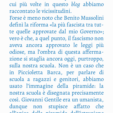
cui più vol­te in que­sto
blog
abbia­mo
rac­con­ta­to le vicissitudini.
For­se è meno noto che Beni­to Mus­so­li­ni
defi­nì la rifor­ma «la più fasci­sta tra tut­
te quel­le appro­va­te dal mio Gover­no»;
vero è che, a quel pun­to, il fasci­smo non
ave­va anco­ra appro­va­to le leg­gi più
odio­se, ma l’ombra di que­sta affer­ma­
zio­ne si sta­glia anco­ra oggi, pur­trop­po,
sul­la nostra scuo­la. Non è un caso che
in Pic­cio­let­ta Bar­ca, per par­la­re di
scuo­la a ragaz­zi e geni­to­ri, abbia­mo
usa­to l’immagine del­la pira­mi­de: la
nostra scuo­la è dise­gna­ta pre­ci­sa­men­te
così. Gio­van­ni Gen­ti­le era un uma­ni­sta,
dun­que non stu­pi­sce affat­to che