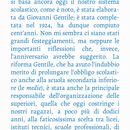
si basa anco­ra oggi il nostro siste­ma
sco­la­sti­co, come è noto, è sta­ta ela­bo­ra­
ta da Gio­van­ni Gen­ti­le; è sta­ta com­ple­
ta­ta nel 1924, ha dun­que com­piu­to
cent’anni. Non mi sem­bra ci sia­no sta­ti
gran­di festeg­gia­men­ti, ma nep­pu­re le
impor­tan­ti rifles­sio­ni che, inve­ce,
l’anniversario avreb­be sug­ge­ri­to. La
rifor­ma Gen­ti­le, che ha avu­to l’indubbio
meri­to di pro­lun­ga­re l’obbligo sco­la­sti­
co anche alla scuo­la secon­da­ria infe­rio­
re (le
medie
), è sta­ta anche la prin­ci­pa­le
respon­sa­bi­le dell’organizzazione del­le
supe­rio­ri, quel­la che oggi costrin­ge i
nostri ragaz­zi, a poco più di dodi­ci
anni, alla fati­co­sis­si­ma scel­ta tra licei,
isti­tu­ti tec­ni­ci, scuo­le pro­fes­sio­na­li, di