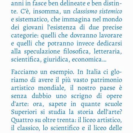
anni in fasce ben deli­nea­te e ben distin­
te. C’è, insom­ma, un
clas­si­smo siste­mi­co
e siste­ma­ti­co, che imma­gi­na nel mon­do
dei gio­va­ni l’esistenza di due pre­ci­se
cate­go­rie: quel­li che dovran­no lavo­ra­re
e quel­li che potran­no inve­ce dedi­car­si
alla spe­cu­la­zio­ne filo­so­fi­ca, let­te­ra­ria,
scien­ti­fi­ca, giu­ri­di­ca, economica…
Fac­cia­mo un esem­pio. In Ita­lia ci glo­
ria­mo di ave­re il più vasto patri­mo­nio
arti­sti­co mon­dia­le, il nostro pae­se è
sen­za dub­bio uno scri­gno di ope­re
d’arte: ora, sape­te in quan­te scuo­le
Supe­rio­ri si stu­dia la sto­ria dell’arte?
Quat­tro su oltre tren­ta: il liceo arti­sti­co,
il clas­si­co, lo scien­ti­fi­co e il liceo del­le