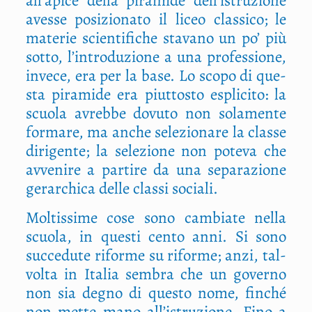
all’apice del­la pira­mi­de dell’istruzione
aves­se posi­zio­na­to il liceo clas­si­co; le
mate­rie scien­ti­fi­che sta­va­no un po’ più
sot­to, l’introduzione a una pro­fes­sio­ne,
inve­ce, era per la base. Lo sco­po di que­
sta pira­mi­de era piut­to­sto espli­ci­to: la
scuo­la avreb­be dovu­to non sola­men­te
for­ma­re, ma anche sele­zio­na­re la clas­se
diri­gen­te; la sele­zio­ne non pote­va che
avve­ni­re a par­ti­re da una sepa­ra­zio­ne
gerar­chi­ca del­le clas­si sociali.
Mol­tis­si­me cose sono cam­bia­te nel­la
scuo­la, in que­sti cen­to anni. Si sono
suc­ce­du­te rifor­me su rifor­me; anzi, tal­
vol­ta in Ita­lia sem­bra che un gover­no
non sia degno di que­sto nome, fin­ché
non met­te mano all’istruzione. Fino a