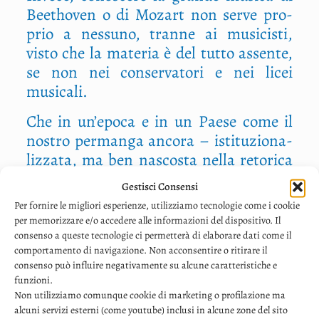
Bee­tho­ven o di Mozart non ser­ve pro­
prio a nes­su­no, tran­ne ai musi­ci­sti,
visto che la mate­ria è del tut­to assen­te,
se non nei con­ser­va­to­ri e nei licei
musicali.
Che in un’epoca e in un Pae­se come il
nostro per­man­ga anco­ra – isti­tu­zio­na­
liz­za­ta, ma ben nasco­sta nel­la reto­ri­ca
degli
open day
– que­sta sepa­ra­zio­ne tra
Gestisci Consensi
lavo­ra­to­ri e intel­let­tua­li è un pro­ble­ma
Per fornire le migliori esperienze, utilizziamo tecnologie come i cookie
piut­to­sto gros­so. Anzi­tut­to dal pun­to di
per memorizzare e/o accedere alle informazioni del dispositivo. Il
vista pra­ti­co: il mon­do del lavo­ro cam­
consenso a queste tecnologie ci permetterà di elaborare dati come il
comportamento di navigazione. Non acconsentire o ritirare il
bia in modo così rapi­do che ciò che la
consenso può influire negativamente su alcune caratteristiche e
scuo­la inse­gna rischia di esse­re già vec­
funzioni.
chio, ora che gli stu­di si con­clu­do­no:
Non utilizziamo comunque cookie di marketing o profilazione ma
sele­zio­na­re le com­pe­ten­ze in base alla
alcuni servizi esterni (come youtube) inclusi in alcune zone del sito