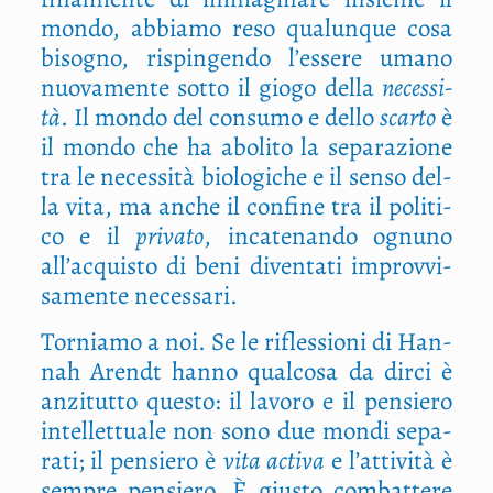
mon­do, abbia­mo reso qua­lun­que cosa
biso­gno, rispin­gen­do l’essere uma­no
nuo­va­men­te sot­to il gio­go del­la
neces­si­
tà
. Il mon­do del con­su­mo e del­lo
scar­to
è
il mon­do che ha abo­li­to la sepa­ra­zio­ne
tra le neces­si­tà bio­lo­gi­che e il sen­so del­
la vita, ma anche il con­fi­ne tra il poli­ti­
co e il
pri­va­to
, inca­te­nan­do ognu­no
all’acquisto di beni diven­ta­ti improv­vi­
sa­men­te necessari.
Tor­nia­mo a noi. Se le rifles­sio­ni di Han­
nah Arendt han­no qual­co­sa da dir­ci è
anzi­tut­to que­sto: il lavo­ro e il pen­sie­ro
intel­let­tua­le non sono due mon­di sepa­
ra­ti; il pen­sie­ro è
vita acti­va
e l’attività è
sem­pre pen­sie­ro. È giu­sto com­bat­te­re