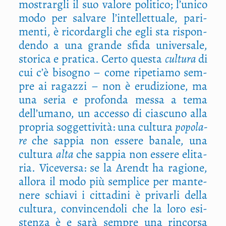
mostrar­gli il suo valo­re poli­ti­co; l’unico
modo per sal­va­re l’intellettuale, pari­
men­ti, è ricor­dar­gli che egli sta rispon­
den­do a una gran­de sfi­da uni­ver­sa­le,
sto­ri­ca e pra­ti­ca. Cer­to que­sta
cul­tu­ra
di
cui c’è biso­gno – come ripe­tia­mo sem­
pre ai ragaz­zi – non è eru­di­zio­ne, ma
una seria e pro­fon­da mes­sa a tema
dell’umano, un acces­so di cia­scu­no alla
pro­pria sog­get­ti­vi­tà: una cul­tu­ra
popo­la­
re
che sap­pia non esse­re bana­le, una
cul­tu­ra
alta
che sap­pia non esse­re eli­ta­
ria. Vice­ver­sa: se la Arendt ha ragio­ne,
allo­ra il modo più sem­pli­ce per man­te­
ne­re schia­vi i cit­ta­di­ni è pri­var­li del­la
cul­tu­ra, con­vin­cen­do­li che la loro esi­
sten­za è e sarà sem­pre una rin­cor­sa