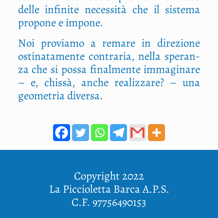
del­le infi­ni­te neces­si­tà che il siste­ma
pro­po­ne e impone.
Noi pro­via­mo a rema­re in dire­zio­ne
osti­na­ta­men­te con­tra­ria, nel­la spe­ran­
za che si pos­sa final­men­te imma­gi­na­re
– e, chis­sà, anche rea­liz­za­re? – una
geo­me­tria diversa.
Copyright 2022
La Piccioletta Barca A.P.S.
C.F. 97756490153