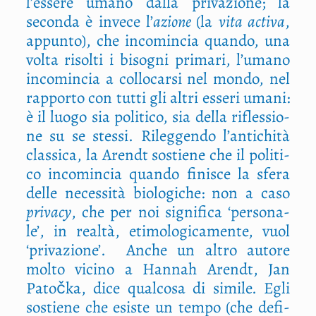
l’essere uma­no dal­la pri­va­zio­ne; la
secon­da è inve­ce l’
azio­ne
(la
vita acti­va
,
appun­to), che inco­min­cia quan­do, una
vol­ta risol­ti i biso­gni pri­ma­ri, l’umano
inco­min­cia a col­lo­car­si nel mon­do, nel
rap­por­to con tut­ti gli altri esse­ri uma­ni:
è il luo­go sia poli­ti­co, sia del­la rifles­sio­
ne su se stes­si. Rileg­gen­do l’antichità
clas­si­ca, la Arendt sostie­ne che il poli­ti­
co inco­min­cia quan­do fini­sce la sfe­ra
del­le neces­si­tà bio­lo­gi­che: non a caso
pri­va­cy
, che per noi signi­fi­ca ‘per­so­na­
le’, in real­tà, eti­mo­lo­gi­ca­men­te, vuol
‘pri­va­zio­ne’.
Anche un altro auto­re
mol­to vici­no a Han­nah Arendt, Jan
Patoč­ka, dice qual­co­sa di simi­le. Egli
sostie­ne che esi­ste un tem­po (che defi­