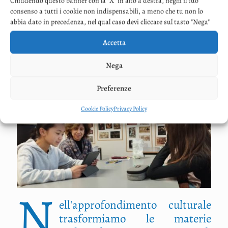
dentro la vita e dentro il mestiere di
Chiudendo questo banner con la "X" in alto a destra, neghi il tuo
consenso a tutti i cookie non indispensabili, a meno che tu non lo
diventare adulti consapevoli.
abbia dato in precedenza, nel qual caso devi cliccare sul tasto "Nega"
Accetta
APPROFONDIMENTO
Nega
CULTURALE
Preferenze
Cookie Policy
Privacy Policy
N
ell'approfondimento culturale
trasformiamo le materie