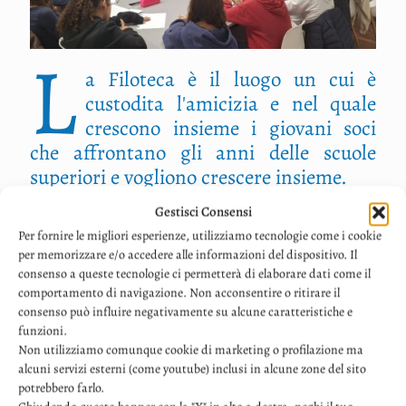
L
a Filoteca è il luogo un cui è
custodita l'amicizia e nel quale
crescono insieme i giovani soci
che affrontano gli anni delle scuole
superiori e vogliono crescere insieme.
Nel gruppo dei grandi, le voci si
Gestisci Consensi
allargano: si parlerà sempre del tema
Per fornire le migliori esperienze, utilizziamo tecnologie come i cookie
per memorizzare e/o accedere alle informazioni del dispositivo. Il
dell'anno, ma al nostro tavolo saranno
consenso a queste tecnologie ci permetterà di elaborare dati come il
invitati degli ospiti. Professionisti,
comportamento di navigazione. Non acconsentire o ritirare il
studiosi, filosofi, artisti, che
consenso può influire negativamente su alcune caratteristiche e
funzioni.
intrecceranno il loro pensiero a quello
Non utilizziamo comunque cookie di marketing o profilazione ma
della letteratura, della musica, dell’arte,
alcuni servizi esterni (come youtube) inclusi in alcune zone del sito
per portare la riflessione sempre più
potrebbero farlo.