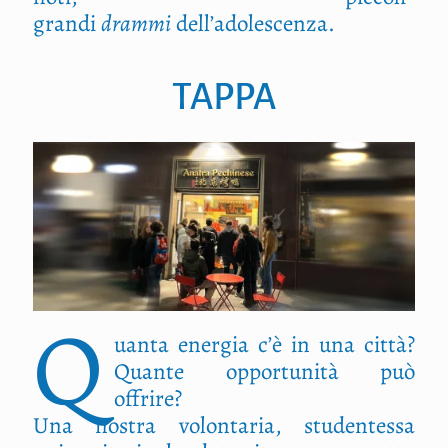
grandi
drammi
dell’adolescenza.
TAPPA
Q
uanta energia c’è in una città?
Quante opportunità può
offrire?
Una nostra volontaria, studentessa