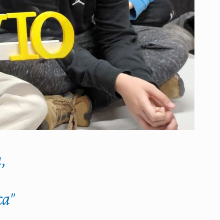
,
ca"