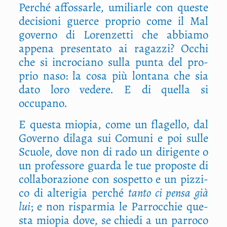
Per­ché affos­sar­le, umi­liar­le con que­ste
deci­sio­ni guer­ce pro­prio come il Mal
gover­no di Loren­zet­ti che abbia­mo
appe­na pre­sen­ta­to ai ragaz­zi? Occhi
che si incro­cia­no sul­la pun­ta del pro­
prio naso: la cosa più lon­ta­na che sia
dato loro vede­re. E di quel­la si
occupano.
E que­sta mio­pia, come un fla­gel­lo, dal
Gover­no dila­ga sui Comu­ni e poi sul­le
Scuo­le, dove non di rado un diri­gen­te o
un pro­fes­so­re guar­da le tue pro­po­ste di
col­la­bo­ra­zio­ne con sospet­to e un piz­zi­
co di alte­ri­gia per­ché
tan­to ci pen­sa già
lui
; e non rispar­mia le Par­roc­chie que­
sta mio­pia dove, se chie­di a un par­ro­co