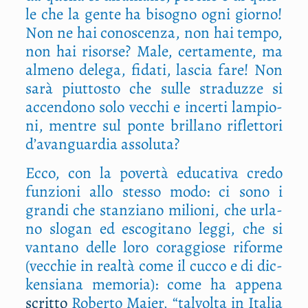
le che la gen­te ha biso­gno ogni gior­no!
Non ne hai cono­scen­za, non hai tem­po,
non hai risor­se? Male, cer­ta­men­te, ma
alme­no dele­ga, fida­ti, lascia fare! Non
sarà piut­to­sto che sul­le stra­duz­ze si
accen­do­no solo vec­chi e incer­ti lam­pio­
ni, men­tre sul pon­te bril­la­no riflet­to­ri
d’avanguardia assoluta?
Ecco, con la pover­tà edu­ca­ti­va cre­do
fun­zio­ni allo stes­so modo: ci sono i
gran­di che stan­zia­no milio­ni, che urla­
no slo­gan ed esco­gi­ta­no leg­gi, che si
van­ta­no del­le loro corag­gio­se rifor­me
(vec­chie in real­tà come il cuc­co e di dic­
ken­sia­na memo­ria): come ha appe­na
scrit­to
Rober­to Maier, “tal­vol­ta in Ita­lia