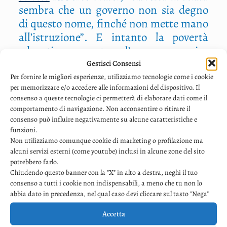
sem­bra che un gover­no non sia degno
di que­sto nome, fin­ché non met­te mano
all’istruzione”. E intan­to la pover­tà
edu­ca­ti­va aumen­ta, e l’ascensore socia­
le è bloc­ca­to e la for­bi­ce del­la disu­gua­
Gestisci Consensi
glian­za si diva­ri­ca sen­za sosta…
Per fornire le migliori esperienze, utilizziamo tecnologie come i cookie
per memorizzare e/o accedere alle informazioni del dispositivo. Il
E allo­ra ecco le pic­co­le asso­cia­zio­ni che
consenso a queste tecnologie ci permetterà di elaborare dati come il
si rim­boc­ca­no le mani­che e lavo­ra­no,
comportamento di navigazione. Non acconsentire o ritirare il
pia­no pia­no, silen­zio­sa­men­te, nel­le
consenso può influire negativamente su alcune caratteristiche e
funzioni.
viuz­ze dove non si accen­do­no nem­me­
Non utilizziamo comunque cookie di marketing o profilazione ma
no i lam­pio­ni comu­na­li, per­ché qual­cu­
alcuni servizi esterni (come youtube) inclusi in alcune zone del sito
no li ha pre­si a sas­sa­te e nes­su­no si dà
potrebbero farlo.
la bri­ga di cam­bia­re la lam­pa­di­na fran­
Chiudendo questo banner con la "X" in alto a destra, neghi il tuo
consenso a tutti i cookie non indispensabili, a meno che tu non lo
tu­ma­ta. Ecco le asso­cia­zio­ni che, una in
abbia dato in precedenza, nel qual caso devi cliccare sul tasto "Nega"
un modo, una in un altro, avvol­go­no i
ragaz­zi in un man­tel­lo di sen­so, di
Accetta