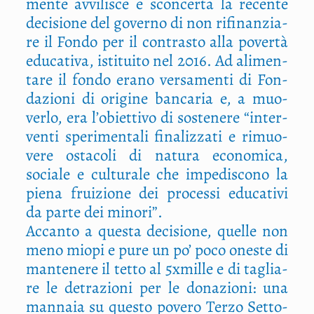
men­te avvi­li­sce e scon­cer­ta la recen­te
deci­sio­ne del gover­no di non rifi­nan­zia­
re il Fon­do per il con­tra­sto alla pover­tà
edu­ca­ti­va, isti­tui­to nel 2016. Ad ali­men­
ta­re il fon­do era­no ver­sa­men­ti di Fon­
da­zio­ni di ori­gi­ne ban­ca­ria e, a muo­
ver­lo, era l’obiettivo di soste­ne­re “inter­
ven­ti spe­ri­men­ta­li fina­liz­za­ti e rimuo­
ve­re osta­co­li di natu­ra eco­no­mi­ca,
socia­le e cul­tu­ra­le che impe­di­sco­no la
pie­na frui­zio­ne dei pro­ces­si edu­ca­ti­vi
da par­te dei minori”.
Accan­to a que­sta deci­sio­ne, quel­le non
meno mio­pi e pure un po’ poco one­ste di
man­te­ne­re il tet­to al 5xmille e di taglia­
re le detra­zio­ni per le dona­zio­ni: una
man­na­ia su que­sto pove­ro Ter­zo Set­to­