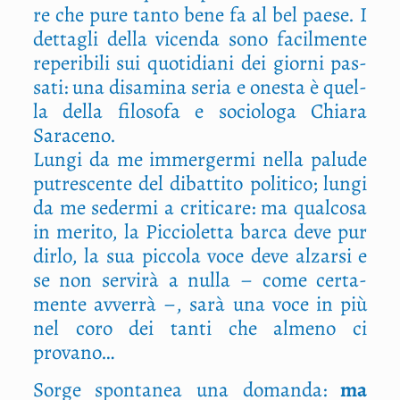
re che pure tan­to bene fa al bel pae­se. I
det­ta­gli del­la vicen­da sono facil­men­te
repe­ri­bi­li sui quo­ti­dia­ni dei gior­ni pas­
sa­ti: una disa­mi­na seria e one­sta è quel­
la del­la filo­so­fa e socio­lo­ga Chia­ra
Saraceno.
Lun­gi da me immer­ger­mi nel­la palu­de
putre­scen­te del dibat­ti­to poli­ti­co; lun­gi
da me seder­mi a cri­ti­ca­re: ma qual­co­sa
in meri­to, la Pic­cio­let­ta bar­ca deve pur
dir­lo, la sua pic­co­la voce deve alzar­si e
se non ser­vi­rà a nul­la – come cer­ta­
men­te avver­rà –, sarà una voce in più
nel coro dei tan­ti che alme­no ci
provano…
Sor­ge spon­ta­nea una doman­da:
ma