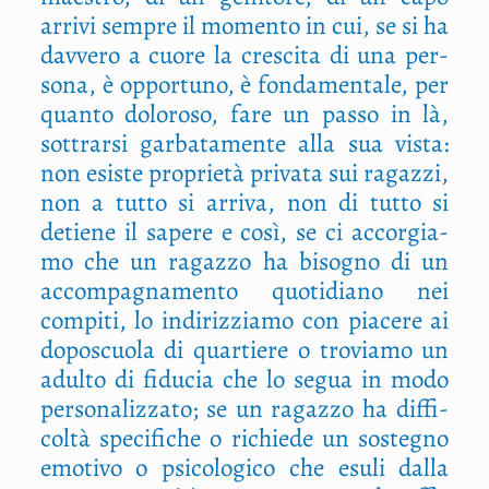
arri­vi sem­pre il momen­to in cui, se si ha
dav­ve­ro a cuo­re la cre­sci­ta di una per­
so­na, è oppor­tu­no, è fon­da­men­ta­le, per
quan­to dolo­ro­so, fare un pas­so in là,
sot­trar­si gar­ba­ta­men­te alla sua vista:
non esi­ste pro­prie­tà pri­va­ta sui ragaz­zi,
non a tut­to si arri­va, non di tut­to si
detie­ne il sape­re e così, se ci accor­gia­
mo che un ragaz­zo ha biso­gno di un
accom­pa­gna­men­to quo­ti­dia­no nei
com­pi­ti, lo indi­riz­zia­mo con pia­ce­re ai
dopo­scuo­la di quar­tie­re o tro­via­mo un
adul­to di fidu­cia che lo segua in modo
per­so­na­liz­za­to; se un ragaz­zo ha dif­fi­
col­tà spe­ci­fi­che o richie­de un soste­gno
emo­ti­vo o psi­co­lo­gi­co che esu­li dal­la