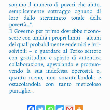
som­mo il nume­ro di pove­ri che aiu­to,
sem­pli­ce­men­te sot­trag­go ognu­no di
loro dal­lo ster­mi­na­to tota­le del­la
povertà…”.
Il Gover­no per pri­mo dovreb­be rico­no­
sce­re con umil­tà i pro­pri limi­ti – alcu­ni
dei qua­li pro­ba­bil­men­te ende­mi­ci e irri­
sol­vi­bi­li – e guar­da­re al Ter­zo set­to­re
con gra­ti­tu­di­ne e spi­ri­to di auten­ti­ca
col­la­bo­ra­zio­ne, age­vo­lan­do e pro­muo­
ven­do la sua inde­fes­sa ope­ro­si­tà o,
quan­to meno, non sman­tel­lan­do­la e
osta­co­lan­do­la con tan­to meti­co­lo­so
puntiglio…