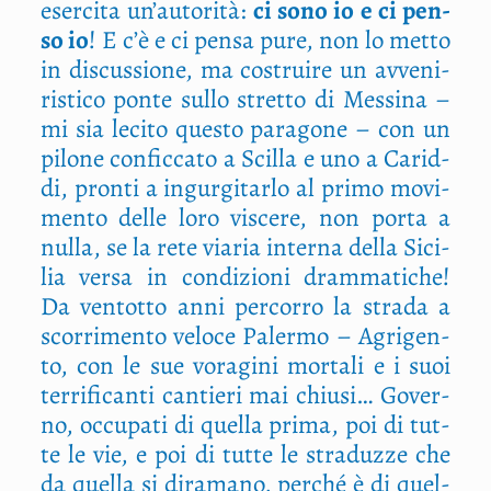
eser­ci­ta un’autorità:
ci sono io e ci pen­
so io
! E c’è e ci pen­sa pure, non lo met­to
in discus­sio­ne, ma costrui­re un avve­ni­
ri­sti­co pon­te sul­lo stret­to di Mes­si­na –
mi sia leci­to que­sto para­go­ne – con un
pilo­ne con­fic­ca­to a Scil­la e uno a Carid­
di, pron­ti a ingur­gi­tar­lo al pri­mo movi­
men­to del­le loro visce­re, non por­ta a
nul­la, se la rete via­ria inter­na del­la Sici­
lia ver­sa in con­di­zio­ni dram­ma­ti­che!
Da ven­tot­to anni per­cor­ro la stra­da a
scor­ri­men­to velo­ce Paler­mo – Agri­gen­
to, con le sue vora­gi­ni mor­ta­li e i suoi
ter­ri­fi­can­ti can­tie­ri mai chiu­si… Gover­
no, occu­pa­ti di quel­la pri­ma, poi di tut­
te le vie, e poi di tut­te le stra­duz­ze che
da quel­la si dira­ma­no, per­ché è di quel­