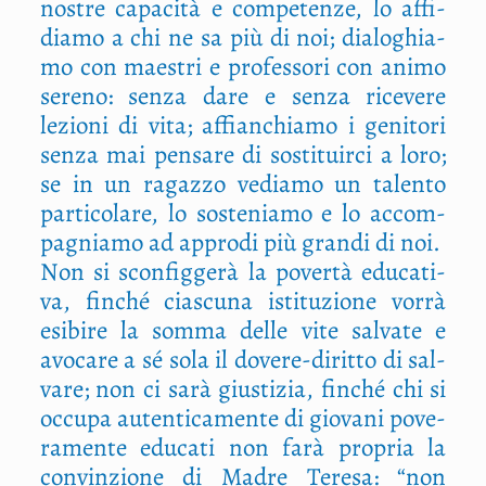
nostre capa­ci­tà e com­pe­ten­ze, lo affi­
dia­mo a chi ne sa più di noi; dia­lo­ghia­
mo con mae­stri e pro­fes­so­ri con ani­mo
sere­no: sen­za dare e sen­za rice­ve­re
lezio­ni di vita; affian­chia­mo i geni­to­ri
sen­za mai pen­sa­re di sosti­tuir­ci a loro;
se in un ragaz­zo vedia­mo un talen­to
par­ti­co­la­re, lo soste­nia­mo e lo accom­
pa­gnia­mo ad appro­di più gran­di di noi.
Non si scon­fig­ge­rà la pover­tà edu­ca­ti­
va, fin­ché cia­scu­na isti­tu­zio­ne vor­rà
esi­bi­re la som­ma del­le vite sal­va­te e
avo­ca­re a sé sola il dove­re-dirit­to di sal­
va­re; non ci sarà giu­sti­zia, fin­ché chi si
occu­pa auten­ti­ca­men­te di gio­va­ni pove­
ra­men­te edu­ca­ti non farà pro­pria la
con­vin­zio­ne di Madre Tere­sa: “non