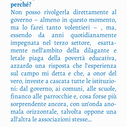
per­ché?
Non pos­so rivol­ger­la diret­ta­men­te al
gover­no – alme­no in que­sto momen­to,
ma lo farei tan­to volen­tie­ri – , ma,
essen­do da anni quo­ti­dia­na­men­te
impe­gna­ta nel ter­zo set­to­re,
esat­ta­
men­te nell’ambito del­la dila­gan­te e
leta­le pia­ga del­la pover­tà edu­ca­ti­va,
azzar­do una rispo­sta che l’esperienza
sul cam­po mi det­ta e che, a onor del
vero, inve­ste a casca­ta tut­te le isti­tu­zio­
ni: dal gover­no, ai comu­ni, alle scuo­le,
finan­co alle par­roc­chie e, cosa for­se più
sor­pren­den­te anco­ra, con un’onda ano­
ma­la oriz­zon­ta­le, tal­vol­ta oppo­ne una
all’altra le asso­cia­zio­ni stesse…