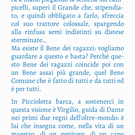
pi­cel­li, supe­ri il Gran­de che, sti­pen­dia­
to, e quin­di obbli­ga­to a far­lo, sfrec­cia
col suo trat­to­re colos­sa­le, spar­gen­do
alla rin­fu­sa semi indi­stin­ti su diste­se
sterminate…
Ma esi­ste il Bene dei ragaz­zi: voglia­mo
guar­da­re a que­sto e basta? Per­ché que­
sto Bene dei ragaz­zi coin­ci­de poi con
un Bene assai più gran­de, quel Bene
Comu­ne che è fat­to di tut­ti e da tut­ti ed
è per tutti.
In Pic­cio­let­ta bar­ca, a soste­ner­ci in
que­sta visio­ne è Vir­gi­lio, gui­da di Dan­te
nei pri­mi due regni dell’oltre-mondo: è
lui che inse­gna come, nel­la vita di un
mae­stro, di un geni­to­re, di un capo