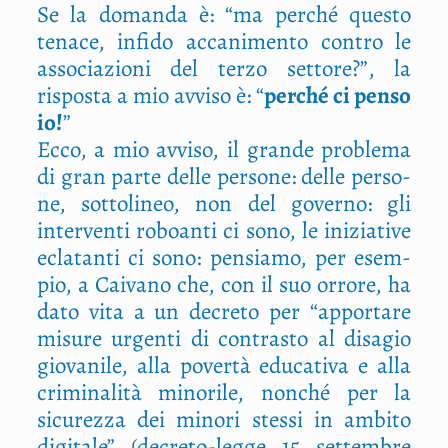
Se la doman­da è: “ma per­ché que­sto
tena­ce, infi­do acca­ni­men­to con­tro le
asso­cia­zio­ni del ter­zo set­to­re?”, la
rispo­sta a mio avvi­so è: “
per­ché ci pen­so
io!
”
Ecco, a mio avvi­so, il gran­de pro­ble­ma
di gran par­te del­le per­so­ne: del­le per­so­
ne, sot­to­li­neo, non del gover­no: gli
inter­ven­ti roboan­ti ci sono, le ini­zia­ti­ve
ecla­tan­ti ci sono: pen­sia­mo, per esem­
pio, a Cai­va­no che, con il suo orro­re, ha
dato vita a un decre­to per “appor­ta­re
misu­re urgen­ti di con­tra­sto al disa­gio
gio­va­ni­le, alla pover­tà edu­ca­ti­va e alla
cri­mi­na­li­tà mino­ri­le, non­ché per la
sicu­rez­za dei mino­ri stes­si in ambi­to
digi­ta­le” (decre­to-leg­ge 15 set­tem­bre