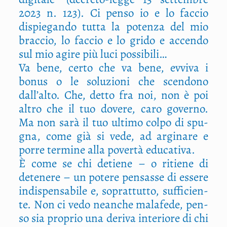
2023 n. 123). Ci pen­so io e lo fac­cio
dispie­gan­do tut­ta la poten­za del mio
brac­cio, lo fac­cio e lo gri­do e accen­do
sul mio agi­re più luci possibili…
Va bene, cer­to che va bene, evvi­va i
bonus o le solu­zio­ni che scen­do­no
dall’alto. Che, det­to fra noi, non è poi
altro che il tuo dove­re, caro gover­no.
Ma non sarà il tuo ulti­mo col­po di spu­
gna, come già si vede, ad argi­na­re e
por­re ter­mi­ne alla pover­tà educativa.
È come se chi detie­ne – o ritie­ne di
dete­ne­re – un pote­re pen­sas­se di esse­re
indi­spen­sa­bi­le e, soprat­tut­to, suf­fi­cien­
te. Non ci vedo nean­che mala­fe­de, pen­
so sia pro­prio una deri­va inte­rio­re di chi