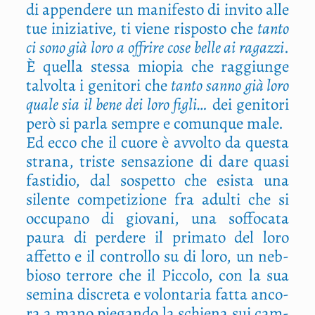
di appen­de­re un mani­fe­sto di invi­to alle
tue ini­zia­ti­ve, ti vie­ne rispo­sto che
tan­to
ci sono già loro a offri­re cose bel­le ai ragaz­zi
.
È quel­la stes­sa mio­pia che rag­giun­ge
tal­vol­ta i geni­to­ri che
tan­to san­no già loro
qua­le sia il bene dei loro figli…
dei geni­to­ri
però si par­la sem­pre e comun­que male.
Ed ecco che il cuo­re è avvol­to da que­sta
stra­na, tri­ste sen­sa­zio­ne di dare qua­si
fasti­dio, dal sospet­to che esi­sta una
silen­te com­pe­ti­zio­ne fra adul­ti che si
occu­pa­no di gio­va­ni, una sof­fo­ca­ta
pau­ra di per­de­re il pri­ma­to del loro
affet­to e il con­trol­lo su di loro, un neb­
bio­so ter­ro­re che il Pic­co­lo, con la sua
semi­na discre­ta e volon­ta­ria fat­ta anco­
ra a mano pie­gan­do la schie­na sui cam­