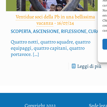
Non
car
Non
est
Ventidue soci della Pb in una bellissima
Chi
vacanza
-
16/07/24
coo
cas
SCOPERTA, ASCENSIONE, RIFLESSIONE, CURA
Quat­tro not­ti, quat­tro squa­dre, quat­tro
equi­pag­gi, quat­tro capi­ta­ni, quat­tro
portavoce.
[…]
Leggi di più
Copyright 2022
Sede lega