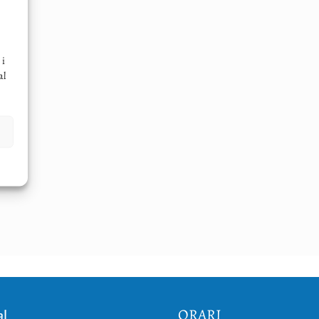
 i
al
ORARI
al