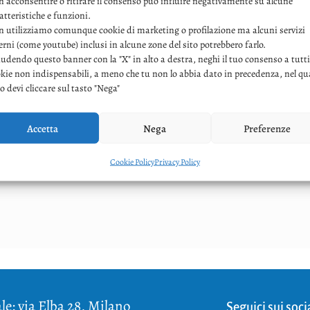
 acconsentire o ritirare il consenso può influire negativamente su alcune
atteristiche e funzioni.
 utilizziamo comunque cookie di marketing o profilazione ma alcuni servizi
erni (come youtube) inclusi in alcune zone del sito potrebbero farlo.
udendo questo banner con la "X" in alto a destra, neghi il tuo consenso a tutti
kie non indispensabili, a meno che tu non lo abbia dato in precedenza, nel qu
o devi cliccare sul tasto "Nega"
Accetta
Nega
Preferenze
Cookie Policy
Privacy Policy
le: via Elba 28, Milano
Seguici sui soci