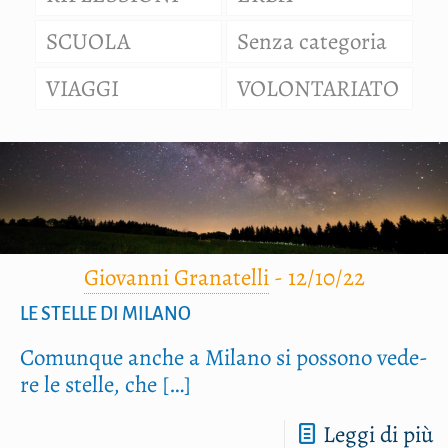
SCUOLA
Senza categoria
VIAGGI
VOLONTARIATO
Giovanni Granatelli
-
12/10/22
LE STELLE DI MILANO
Comun­que anche a Mila­no si pos­so­no vede­
re le stel­le, che
[…]
Leggi di più