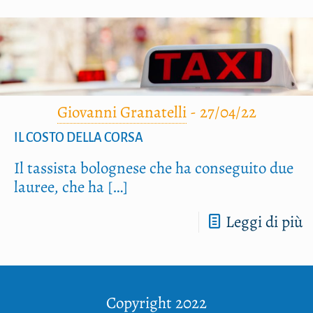
Giovanni Granatelli
-
27/04/22
IL COSTO DELLA CORSA
Il tas­si­sta bolo­gne­se che ha con­se­gui­to due
lau­ree, che ha
[…]
Leggi di più
Copyright 2022