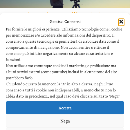
Giovanni Granatelli
-
06/07/22
Gestisci Consensi
TELESCOPIO
Per fornire le migliori esperienze, utilizziamo tecnologie come i cookie
per memorizzare e/o accedere alle informazioni del dispositivo. Il
La più che abbon­dan­te cena vie­ne ser­vi­ta in
consenso a queste tecnologie ci permetterà di elaborare dati come il
agri­tu­ri­smo alle
[…]
comportamento di navigazione. Non acconsentire o ritirare il
consenso può influire negativamente su alcune caratteristiche e
Leggi di più
funzioni.
Non utilizziamo comunque cookie di marketing o profilazione ma
alcuni servizi esterni (come youtube) inclusi in alcune zone del sito
potrebbero farlo.
Chiudendo questo banner con la "X" in alto a destra, neghi il tuo
consenso a tutti i cookie non indispensabili, a meno che tu non lo
abbia dato in precedenza, nel qual caso devi cliccare sul tasto "Nega"
Accetta
Giovanni Granatelli
-
15/06/22
Nega
PASSI