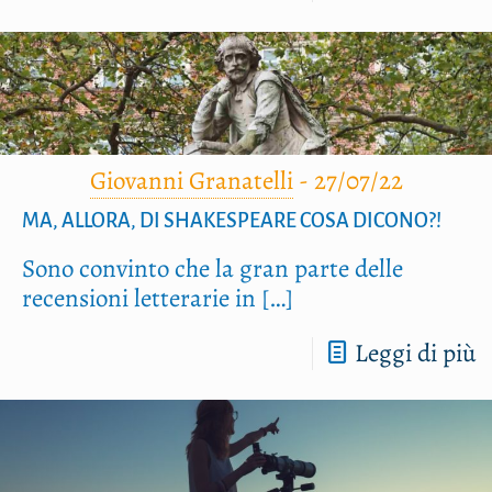
Giovanni Granatelli
-
27/07/22
MA, ALLORA, DI SHAKESPEARE COSA DICONO?!
Sono con­vin­to che la gran par­te del­le
recen­sio­ni let­te­ra­rie in
[…]
Leggi di più