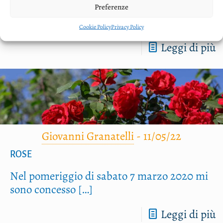
Il con­ta­pas­si del mio smart­pho­ne affer­ma
Preferenze
che il gior­no in
[…]
Cookie Policy
Privacy Policy
Leggi di più
Giovanni Granatelli
-
11/05/22
ROSE
Nel pome­rig­gio di saba­to 7 mar­zo 2020 mi
sono con­ces­so
[…]
Leggi di più