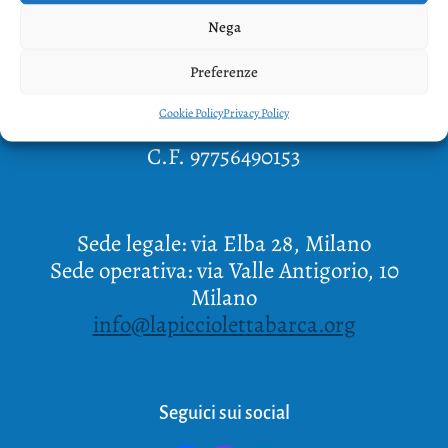
Nega
Preferenze
Copyright 2022
Cookie Policy
Privacy Policy
La Piccioletta Barca A.P.S.
C.F. 97756490153
Sede legale: via Elba 28, Milano
Sede operativa: via Valle Antigorio, 10
Milano
info@lapicciolettabarca.org
Seguici sui social