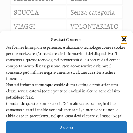
SCUOLA
Senza categoria
VIAGGI
VOLONTARIATO
Gestisci Consensi
Per fornire le migliori esperienze, utilizziamo tecnologie come i cookie
per memorizzare e/o accedere alle informazioni del dispositivo. Il
consenso a queste tecnologie ci permetterà di elaborare dati come il
comportamento di navigazione. Non acconsentire o ritirare il
consenso può influire negativamente su alcune caratteristiche e
funzioni.
Emma P., III media
-
05/06/24
Non utilizziamo comunque cookie di marketing o profilazione ma
alcuni servizi esterni (come youtube) inclusi in alcune zone del sito
L’OCCHIO AZZURRO DELLA FORTUNA
potrebbero farlo.
Chiudendo questo banner con la "X" in alto a destra, neghi il tuo
I miei ogget­ti pre­fe­ri­ti li ten­go in came­ra
consenso a tutti i cookie non indispensabili, a meno che tu non lo
mia, su
[…]
abbia dato in precedenza, nel qual caso devi cliccare sul tasto "Nega"
Leggi di più
Accetta