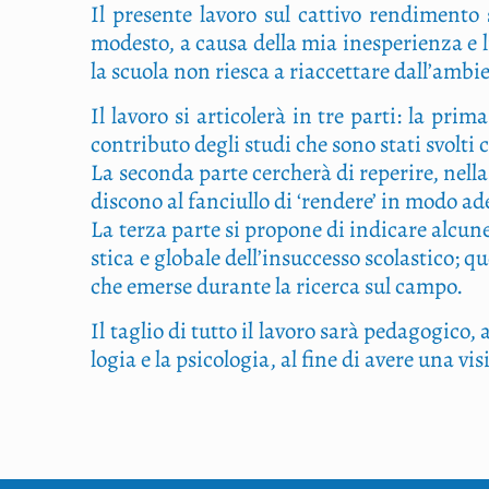
Il pre­sen­te lavo­ro sul cat­ti­vo ren­di­men­to
mode­sto, a cau­sa del­la mia ine­spe­rien­za e li
la scuo­la non rie­sca a riac­cet­ta­re dall’ambi
Il lavo­ro si arti­co­le­rà in tre par­ti: la pri­ma
con­tri­bu­to degli stu­di che sono sta­ti svol­ti
La secon­da par­te cer­che­rà di repe­ri­re, nel­la
di­sco­no al fan­ciul­lo di ‘ren­de­re’ in modo a
La ter­za par­te si pro­po­ne di indi­ca­re alcu­
sti­ca e glo­ba­le del­l’in­suc­ces­so sco­la­sti­co
che emer­se duran­te la ricer­ca sul campo.
Il taglio di tut­to il lavo­ro sarà peda­go­gi­co, 
lo­gia e la psi­co­lo­gia, al fine di ave­re una v