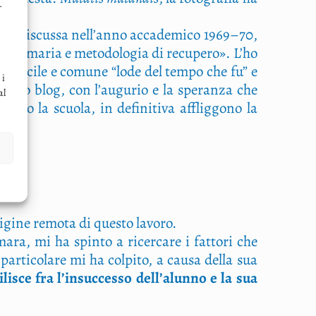
.
o­ro­ni, discus­sa nell’anno acca­de­mi­co 1969–70,
­la pri­ma­ria e meto­do­lo­gia di recu­pe­ro». L’ho
op­po faci­le e comu­ne “lode del tem­po che fu” e
 i
 nostro blog, con l’augurio e la spe­ran­za che
al
o­no la scuo­la, in defi­ni­ti­va afflig­go­no la
ri­gi­ne remo­ta di que­sto lavoro.
ma­ra, mi ha spin­to a ricer­ca­re i fat­to­ri che
ar­ti­co­la­re mi ha col­pi­to, a cau­sa del­la sua
i­sce fra l’in­suc­ces­so del­l’a­lun­no e la sua