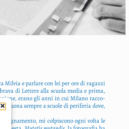
a Mil­via e par­la­re con lei per ore di ragaz­zi
bra­va di Let­te­re alla scuo­la media e pri­ma,
ta­zio­ne, era­no gli anni in cui Mila­no rac­co­
gia buo­na sem­pre a scuo­le di peri­fe­ria dove,
l’insegnamento, mi col­pi­sco­no ogni vol­ta le
 di que­sta.
Muta­tis mutan­dis
, la foto­gra­fia ha