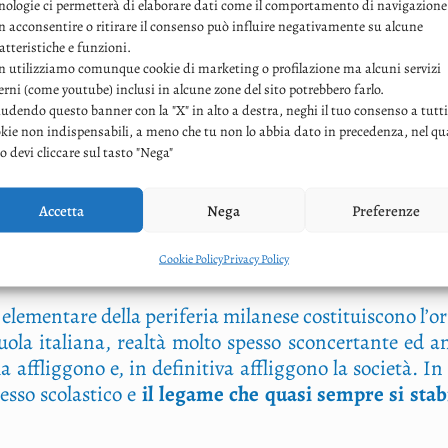
nologie ci permetterà di elaborare dati come il comportamento di navigazione
colori.
 acconsentire o ritirare il consenso può influire negativamente su alcune
tesi di lau­rea in Let­te­re del­la stu­den­tes­sa Mil­via Fi
atteristiche e funzioni.
 utilizziamo comunque cookie di marketing o profilazione ma alcuni servizi
n­di­men­to sco­la­sti­co in clas­si del secon­do ciclo di scuo
erni (come youtube) inclusi in alcune zone del sito potrebbero farlo.
pi­ra­zio­ne con­ti­nua e di aiu­to per non cade­re nel­la tr
udendo questo banner con la "X" in alto a destra, neghi il tuo consenso a tutti
io­ni. Abbia­mo pen­sa­to di pro­por­ne alcu­ni pez­zi nel
kie non indispensabili, a meno che tu non lo abbia dato in precedenza, nel qu
pro­ne a fare di più e meglio, per­ché “i mali che afflig­g
o devi cliccare sul tasto "Nega"
Accetta
Nega
Preferenze
Cookie Policy
Privacy Policy
­men­ta­re del­la peri­fe­ria mila­ne­se costi­tui­sco­no l’o­
uo­la ita­lia­na, real­tà mol­to spes­so scon­cer­tan­te ed a
afflig­go­no e, in defi­ni­ti­va afflig­go­no la socie­tà. In p
es­so sco­la­sti­co e
il lega­me che qua­si sem­pre si sta­bi­l