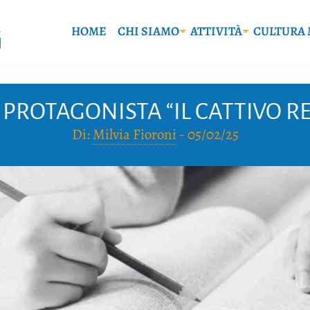
HOME
CHI SIAMO
ATTIVITÀ
CULTURA 
 PROTAGONISTA “IL CATTIVO 
Di:
Milvia Fioroni
-
05/02/25