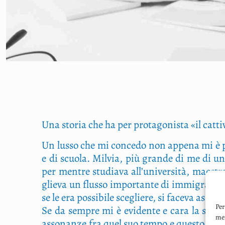
Una sto­ria che ha per pro­ta­go­ni­sta «il cat­t
Un lus­so che mi con­ce­do non appe­na mi è pos­
e di scuo­la. Mil­via, più gran­de di me di una
per men­tre stu­dia­va all’università, mae­stra 
glie­va un flus­so impor­tan­te di immi­gra­ti d
se le era pos­si­bi­le sce­glie­re, si face­va asse­
Per
Se da sem­pre mi è evi­den­te e cara la sin­to
mem
asso­nan­ze fra quel suo tem­po e que­sto nostro