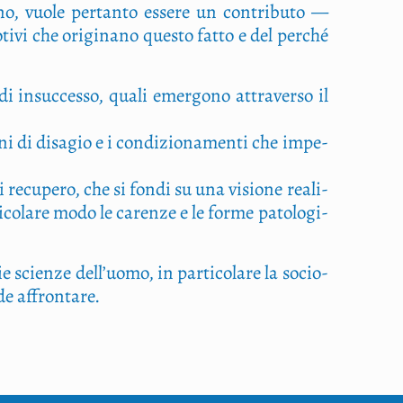
a­no, vuo­le per­tan­to esse­re un con­tri­bu­to —
ti­vi che ori­gi­na­no que­sto fat­to e del per­ché
ri di insuc­ces­so, qua­li emer­go­no attra­ver­so il
io­ni di disa­gio e i con­di­zio­na­men­ti che impe­
 recu­pe­ro, che si fon­di su una visio­ne rea­li­
­ti­co­la­re modo le caren­ze e le for­me pato­lo­gi­
e scien­ze del­l’uo­mo, in par­ti­co­la­re la socio­
n­de affrontare.