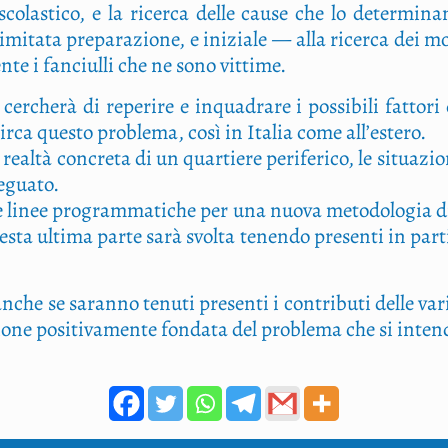
 sco­la­sti­co, e la ricer­ca del­le cau­se che lo deter­mi­n
mi­ta­ta pre­pa­ra­zio­ne, e ini­zia­le — alla ricer­ca dei mo
ente i fan­ciul­li che ne sono vittime.
 cer­che­rà di repe­ri­re e inqua­dra­re i pos­si­bi­li fat­to­
 cir­ca que­sto pro­ble­ma, così in Ita­lia come all’estero.
 real­tà con­cre­ta di un quar­tie­re peri­fe­ri­co, le situa­z
deguato.
ne linee pro­gram­ma­ti­che per una nuo­va meto­do­lo­gia di
; que­sta ulti­ma par­te sarà svol­ta tenen­do pre­sen­ti in par
anche se saran­no tenu­ti pre­sen­ti i con­tri­bu­ti del­le vari
isio­ne posi­ti­va­men­te fon­da­ta del pro­ble­ma che si inte