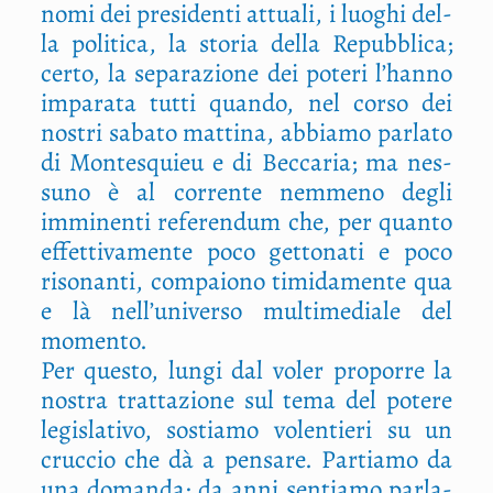
nomi dei pre­si­den­ti attua­li, i luo­ghi del­
la poli­ti­ca, la sto­ria del­la Repub­bli­ca;
cer­to, la sepa­ra­zio­ne dei pote­ri l’hanno
impa­ra­ta tut­ti quan­do, nel cor­so dei
nostri saba­to mat­ti­na, abbia­mo par­la­to
di Mon­te­squieu e di Bec­ca­ria; ma nes­
su­no è al cor­ren­te nem­me­no degli
immi­nen­ti refe­ren­dum che, per quan­to
effet­ti­va­men­te poco get­to­na­ti e poco
riso­nan­ti, com­pa­io­no timi­da­men­te qua
e là nell’universo mul­ti­me­dia­le del
momento.
Per que­sto, lun­gi dal voler pro­por­re la
nostra trat­ta­zio­ne sul tema del pote­re
legi­sla­ti­vo, sostia­mo volen­tie­ri su un
cruc­cio che dà a pen­sa­re. Par­tia­mo da
una doman­da: da anni sen­tia­mo par­la­