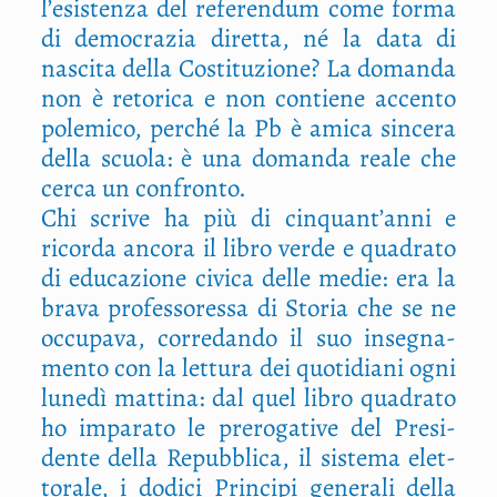
l’esistenza del refe­ren­dum come for­ma
di demo­cra­zia diret­ta, né la data di
nasci­ta del­la Costi­tu­zio­ne? La doman­da
non è reto­ri­ca e non con­tie­ne accen­to
pole­mi­co, per­ché la Pb è ami­ca sin­ce­ra
del­la scuo­la: è una doman­da rea­le che
cer­ca un confronto.
Chi scri­ve ha più di cinquant’anni e
ricor­da anco­ra il libro ver­de e qua­dra­to
di edu­ca­zio­ne civi­ca del­le medie: era la
bra­va pro­fes­so­res­sa di Sto­ria che se ne
occu­pa­va, cor­re­dan­do il suo inse­gna­
men­to con la let­tu­ra dei quo­ti­dia­ni ogni
lune­dì mat­ti­na: dal quel libro qua­dra­to
ho impa­ra­to le pre­ro­ga­ti­ve del Pre­si­
den­te del­la Repub­bli­ca, il siste­ma elet­
to­ra­le, i dodi­ci Prin­ci­pi gene­ra­li del­la