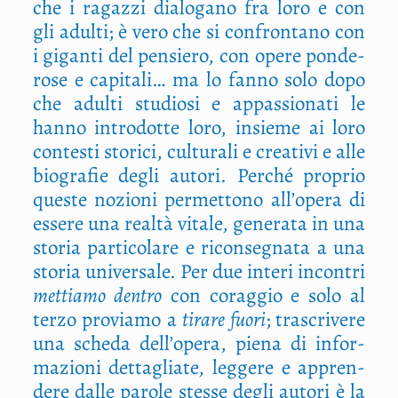
che i ragaz­zi dia­lo­ga­no fra loro e con
gli adul­ti; è vero che si con­fron­ta­no con
i gigan­ti del pen­sie­ro, con ope­re pon­de­
ro­se e capi­ta­li… ma lo fan­no solo dopo
che adul­ti stu­dio­si e appas­sio­na­ti le
han­no intro­dot­te loro, insie­me ai loro
con­te­sti sto­ri­ci, cul­tu­ra­li e crea­ti­vi e alle
bio­gra­fie degli auto­ri. Per­ché pro­prio
que­ste nozio­ni per­met­to­no all’opera di
esse­re una real­tà vita­le, gene­ra­ta in una
sto­ria par­ti­co­la­re e ricon­se­gna­ta a una
sto­ria uni­ver­sa­le. Per due inte­ri incon­tri
met­tia­mo den­tro
con corag­gio e solo al
ter­zo pro­via­mo a
tira­re fuo­ri
; tra­scri­ve­re
una sche­da dell’opera, pie­na di infor­
ma­zio­ni det­ta­glia­te, leg­ge­re e appren­
de­re dal­le paro­le stes­se degli auto­ri è la