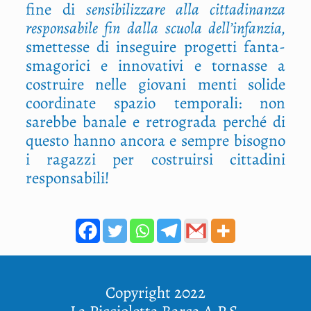
fine di
sen­si­bi­liz­za­re alla cit­ta­di­nan­za
respon­sa­bi­le fin dal­la scuo­la dell’infanzia,
smet­tes­se di inse­gui­re pro­get­ti fan­ta­
sma­go­ri­ci e inno­va­ti­vi e tor­nas­se a
costrui­re nel­le gio­va­ni men­ti soli­de
coor­di­na­te spa­zio tem­po­ra­li: non
sareb­be bana­le e retro­gra­da per­ché di
que­sto han­no anco­ra e sem­pre biso­gno
i ragaz­zi per costruir­si cit­ta­di­ni
responsabili!
Copyright 2022