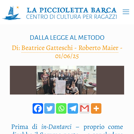
DALLA LEGGE AL METODO
Di:
Beatrice Gatteschi - Roberto Maier
-
01/06/25
Pri­ma di
in-Dan­tar­ci
– pro­prio come