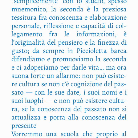
“sem­pli­ce­men­te” con lo stu­dio, spes­so
mne­mo­ni­co, la secon­da è la pre­zio­sa
tes­si­tu­ra fra cono­scen­za e ela­bo­ra­zio­ne
per­so­na­le, rifles­sio­ne e capa­ci­tà di col­
le­ga­men­to fra le infor­ma­zio­ni, è
l’originalità del pen­sie­ro e la finez­za di
gusto; da sem­pre in Pic­cio­let­ta bar­ca
difen­dia­mo e pro­muo­via­mo la secon­da
e ci ado­pe­ria­mo per dar­le vita… ma ora
suo­na for­te un allar­me: non può esi­ste­
re cul­tu­ra se non c’è cogni­zio­ne del pas­
sa­to — con le sue date, i suoi nomi e i
suoi luo­ghi — e non può esi­ste­re cul­tu­
ra, se la cono­scen­za del pas­sa­to non si
attua­liz­za e por­ta alla cono­scen­za del
presente
Vor­rem­mo una scuo­la che pro­prio al