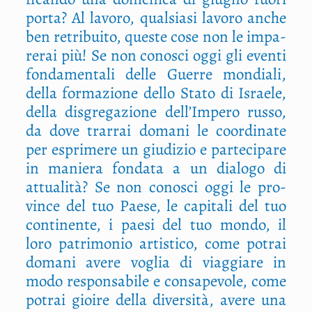
por­ta? Al lavo­ro, qual­sia­si lavo­ro anche
ben retri­bui­to, que­ste cose non le impa­
re­rai più! Se non cono­sci oggi gli even­ti
fon­da­men­ta­li del­le Guer­re mon­dia­li,
del­la for­ma­zio­ne del­lo Sta­to di Israe­le,
del­la disgre­ga­zio­ne dell’Impero rus­so,
da dove trar­rai doma­ni le coor­di­na­te
per espri­me­re un giu­di­zio e par­te­ci­pa­re
in manie­ra fon­da­ta a un dia­lo­go di
attua­li­tà? Se non cono­sci oggi le pro­
vin­ce del tuo Pae­se, le capi­ta­li del tuo
con­ti­nen­te, i pae­si del tuo mon­do, il
loro patri­mo­nio arti­sti­co, come potrai
doma­ni ave­re voglia di viag­gia­re in
modo respon­sa­bi­le e con­sa­pe­vo­le, come
potrai gioi­re del­la diver­si­tà, ave­re una