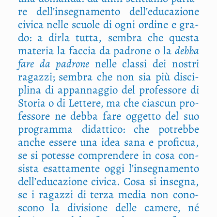
re dell’insegnamento dell’educazione
civi­ca nel­le scuo­le di ogni ordi­ne e gra­
do: a dir­la tut­ta, sem­bra che que­sta
mate­ria la fac­cia da padro­ne o la
deb­ba
fare
da padro­ne
nel­le clas­si dei nostri
ragaz­zi; sem­bra che non sia più disci­
pli­na di appan­nag­gio del pro­fes­so­re di
Sto­ria o di Let­te­re, ma che cia­scun pro­
fes­so­re ne deb­ba fare ogget­to del suo
pro­gram­ma didat­ti­co: che potreb­be
anche esse­re una idea sana e pro­fi­cua,
se si potes­se com­pren­de­re in cosa con­
si­sta esat­ta­men­te oggi l’insegnamento
dell’educazione civi­ca. Cosa si inse­gna,
se i ragaz­zi di ter­za media non cono­
sco­no la divi­sio­ne del­le came­re, né