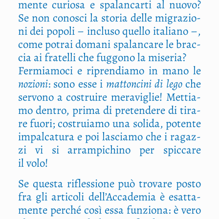
men­te curio­sa e spa­lan­car­ti al nuo­vo?
Se non cono­sci la sto­ria del­le migra­zio­
ni dei popo­li – inclu­so quel­lo ita­lia­no –,
come potrai doma­ni spa­lan­ca­re le brac­
cia ai fra­tel­li che fug­go­no la miseria?
Fer­mia­mo­ci e ripren­dia­mo in mano le
nozio­ni
: sono esse i
mat­ton­ci­ni
di
lego
che
ser­vo­no a costrui­re mera­vi­glie! Met­tia­
mo den­tro, pri­ma di pre­ten­de­re di tira­
re fuo­ri; costruia­mo una soli­da, poten­te
impal­ca­tu­ra e poi lascia­mo che i ragaz­
zi vi si arram­pi­chi­no per spic­ca­re
il volo!
Se que­sta rifles­sio­ne può tro­va­re posto
fra gli arti­co­li dell’Accademia è esat­ta­
men­te per­ché così essa fun­zio­na: è vero