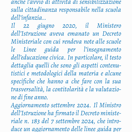
anche l’avvio di atti­vi­tà di sen­si­bi­liz­za­zio­ne
sul­la cit­ta­di­nan­za respon­sa­bi­le nel­la scuo­la
dell’infanzia..
Il 22 giu­gno 2020, il Mini­ste­ro
dell’Istruzione ave­va ema­na­to un Decre­to
Mini­ste­ria­le con cui ren­de­va note alle scuo­le
le Linee gui­da per l’insegnamento
dell’educazione civi­ca. In par­ti­co­la­re, il testo
det­ta­glia quel­li che sono gli aspet­ti con­te­nu­
ti­sti­ci e meto­do­lo­gi­ci del­la mate­ria e alcu­ne
spe­ci­fi­che che han­no a che fare con la sua
tra­sver­sa­li­tà, la con­ti­to­la­ri­tà e la valu­ta­zio­
ne di fine anno.
Aggior­na­men­to set­tem­bre 2024. Il Mini­stro
del­l’I­stru­zio­ne ha fir­ma­to il Decre­to mini­ste­
ria­le n. 183 del 7 set­tem­bre 2024, che intro­
du­ce un aggior­na­men­to del­le linee gui­da per