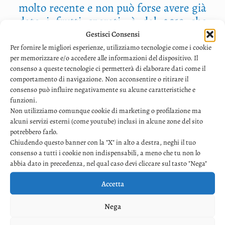
mol­to recen­te e non può for­se ave­re già
dato i frut­ti spe­ra­ti, è dal 2019 che
l’educazione civi­ca è tor­na­ta in auge
Gestisci Consensi
nel­le scuo­le. Com’è allo­ra che i ragaz­zi
Per fornire le migliori esperienze, utilizziamo tecnologie come i cookie
per memorizzare e/o accedere alle informazioni del dispositivo. Il
non san­no nul­la, sen­za alcun
pres­so­ché
consenso a queste tecnologie ci permetterà di elaborare dati come il
Sgor­ga una rifles­sio­ne che, for­se,
comportamento di navigazione. Non acconsentire o ritirare il
dall’educazione civi­ca andreb­be este­sa
consenso può influire negativamente su alcune caratteristiche e
ad altri insegnamenti.
funzioni.
Non utilizziamo comunque cookie di marketing o profilazione ma
La stre­nua lot­ta al fami­ge­ra­to
nozio­ni­
alcuni servizi esterni (come youtube) inclusi in alcune zone del sito
potrebbero farlo.
smo
, demo­li­to a favo­re del­lo
svi­lup­po del
Chiudendo questo banner con la "X" in alto a destra, neghi il tuo
pen­sie­ro cri­ti­co,
del
ragio­na­men­to di ampio
consenso a tutti i cookie non indispensabili, a meno che tu non lo
respi­ro
, del­la
for­ma­zio­ne del­le coscien­ze
dei
abbia dato in precedenza, nel qual caso devi cliccare sul tasto "Nega"
cit­ta­di­ni di doma­ni, sem­bra da decen­ni
Accetta
– se si pen­sa che ha fat­to la sua pri­ma
com­par­sa nel Ses­san­tot­to! – impe­gna­re
Nega
i mini­stri dell’istruzione e, a casca­ta,