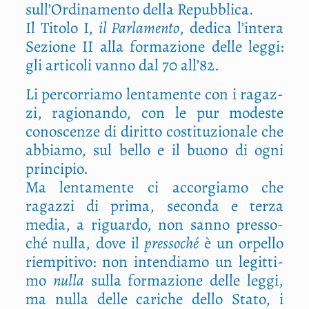
sull’Ordinamento del­la Repubblica.
Il Tito­lo I,
il Par­la­men­to
, dedi­ca l’intera
Sezio­ne II alla for­ma­zio­ne del­le leg­gi:
gli arti­co­li van­no dal 70 all’82.
Li per­cor­ria­mo len­ta­men­te con i ragaz­
zi, ragio­nan­do, con le pur mode­ste
cono­scen­ze di dirit­to costi­tu­zio­na­le che
abbia­mo, sul bel­lo e il buo­no di ogni
principio.
Ma len­ta­men­te ci accor­gia­mo che
ragaz­zi di pri­ma, secon­da e ter­za
media, a riguar­do, non san­no pres­so­
ché nul­la, dove il
pres­so­ché
è un orpel­lo
riem­pi­ti­vo: non inten­dia­mo un legit­ti­
mo
nul­la
sul­la for­ma­zio­ne del­le leg­gi,
ma nul­la del­le cari­che del­lo Sta­to, i