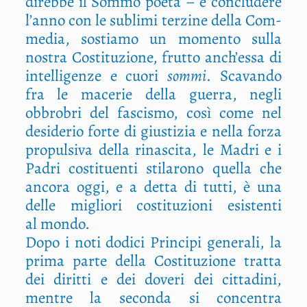
direb­be il Som­mo poe­ta – e con­clu­de­re
l’anno con le subli­mi ter­zi­ne del­la Com­
me­dia, sostia­mo un momen­to sul­la
nostra Costi­tu­zio­ne, frut­to anch’essa di
intel­li­gen­ze e cuo­ri
som­mi
. Sca­van­do
fra le mace­rie del­la guer­ra, negli
obbro­bri del fasci­smo, così come nel
desi­de­rio for­te di giu­sti­zia e nel­la for­za
pro­pul­si­va del­la rina­sci­ta, le Madri e i
Padri costi­tuen­ti sti­la­ro­no quel­la che
anco­ra oggi, e a det­ta di tut­ti, è una
del­le miglio­ri costi­tu­zio­ni esi­sten­ti
al mondo.
Dopo i noti dodi­ci Prin­ci­pi gene­ra­li, la
pri­ma par­te del­la Costi­tu­zio­ne trat­ta
dei dirit­ti e dei dove­ri dei cit­ta­di­ni,
men­tre la secon­da si con­cen­tra