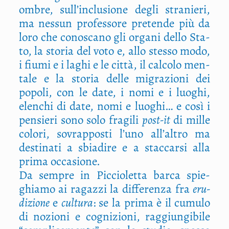
ombre, sull’inclusione degli stra­nie­ri,
ma nes­sun pro­fes­so­re pre­ten­de più da
loro che cono­sca­no gli orga­ni del­lo Sta­
to, la sto­ria del voto e, allo stes­so modo,
i fiu­mi e i laghi e le cit­tà, il cal­co­lo men­
ta­le e la sto­ria del­le migra­zio­ni dei
popo­li, con le date, i nomi e i luo­ghi,
elen­chi di date, nomi e luo­ghi… e così i
pen­sie­ri sono solo fra­gi­li
post-it
di mil­le
colo­ri, sovrap­po­sti l’uno all’altro ma
desti­na­ti a sbia­di­re e a stac­car­si alla
pri­ma occasione.
Da sem­pre in Pic­cio­let­ta bar­ca spie­
ghia­mo ai ragaz­zi la dif­fe­ren­za fra
eru­
di­zio­ne
e
cul­tu­ra
: se la pri­ma è il cumu­lo
di nozio­ni e cogni­zio­ni, rag­giun­gi­bi­le