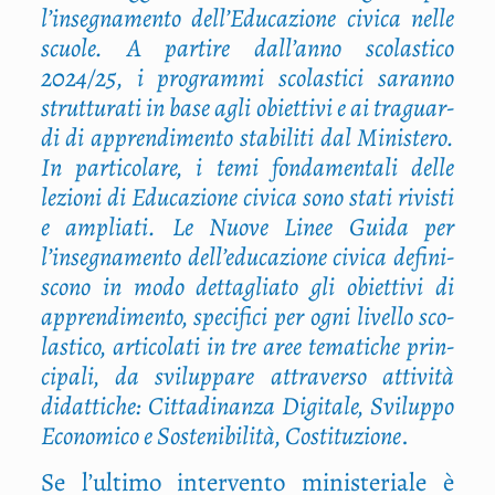
l’in­se­gna­men­to del­l’E­du­ca­zio­ne civi­ca nel­le
scuo­le. A par­ti­re dal­l’an­no sco­la­sti­co
2024/25, i pro­gram­mi sco­la­sti­ci saran­no
strut­tu­ra­ti in base agli obiet­ti­vi e ai tra­guar­
di di appren­di­men­to sta­bi­li­ti dal Mini­ste­ro.
In par­ti­co­la­re, i temi fon­da­men­ta­li del­le
lezio­ni di Edu­ca­zio­ne civi­ca sono sta­ti rivi­sti
e amplia­ti. Le Nuo­ve Linee Gui­da per
l’insegnamento dell’educazione civi­ca defi­ni­
sco­no in modo det­ta­glia­to gli obiet­ti­vi di
appren­di­men­to, spe­ci­fi­ci per ogni livel­lo sco­
la­sti­co, arti­co­la­ti in tre aree tema­ti­che prin­
ci­pa­li, da svi­lup­pa­re attra­ver­so atti­vi­tà
didat­ti­che: Cit­ta­di­nan­za Digi­ta­le, Svi­lup­po
Eco­no­mi­co e Soste­ni­bi­li­tà, Costi­tu­zio­ne
.
Se l’ultimo inter­ven­to mini­ste­ria­le è