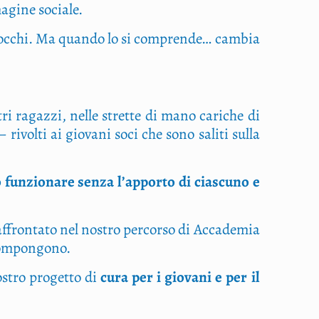
a­gi­ne sociale.
agli occhi. Ma quan­do lo si com­pren­de… cam­bia
stri ragaz­zi, nel­le stret­te di mano cari­che di
ivol­ti ai gio­va­ni soci che sono sali­ti sul­la
 fun­zio­na­re sen­za l’apporto di cia­scu­no e
fron­ta­to nel nostro per­cor­so di Acca­de­mia
a compongono.
ostro pro­get­to di
cura per i gio­va­ni e per il