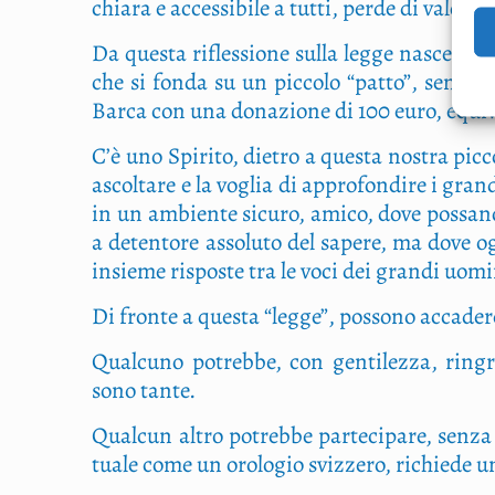
chia­ra e acces­si­bi­le a tut­ti, per­de di valore.
Da que­sta rifles­sio­ne sul­la leg­ge nasce an
che si fon­da su un pic­co­lo “pat­to”, sem­pli­
Bar­ca con una dona­zio­ne di 100 euro, equi­va­le
C’è uno Spi­ri­to, die­tro a que­sta nostra pic­co
ascol­ta­re e la voglia di appro­fon­di­re i gran­di
in un ambien­te sicu­ro, ami­co, dove pos­sa­no 
a deten­to­re asso­lu­to del sape­re, ma dove 
insie­me rispo­ste tra le voci dei gran­di uomi
Di fron­te a que­sta “leg­ge”, pos­so­no acca­de­
Qual­cu­no potreb­be, con gen­ti­lez­za, rin­g
sono tante.
Qual­cun altro potreb­be par­te­ci­pa­re, sen­za
tua­le come un oro­lo­gio sviz­ze­ro, richie­de un