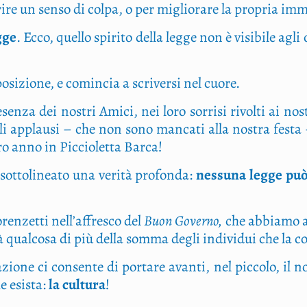
i­re un sen­so di col­pa, o per miglio­ra­re la pro­pria imm
g­ge
. Ecco, quel­lo spi­ri­to del­la leg­ge non è visi­bi­le 
mposizione, e comin­cia a scri­ver­si nel cuore.
­sen­za dei nostri Ami­ci, nei loro sor­ri­si rivol­ti ai no
egli applau­si – che non sono man­ca­ti alla nostra festa – r
tro anno in Pic­cio­let­ta Barca!
t­to­li­nea­to una veri­tà pro­fon­da:
nes­su­na leg­ge può
ren­zet­ti nell’affresco del
Buon Gover­no,
che abbia­mo af
 qual­co­sa di più del­la som­ma degli indi­vi­dui che l
io­ne ci con­sen­te di por­ta­re avan­ti, nel pic­co­lo, il n
e esi­sta:
la cul­tu­ra
!