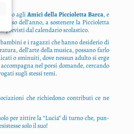
chia­mo agli
Ami­ci del­la Pic­cio­let­ta Bar­ca
, e
cor­so dell’anno, a soste­ne­re la Pic­cio­let­ta
ni pre­vi­sti dal calen­da­rio scolastico.
 i bam­bi­ni e i ragaz­zi che han­no desi­de­rio di
­ra­tu­ra, dell’arte del­la musi­ca, pos­sa­no far­lo
­ca­ti o smi­nui­ti, dove nes­sun adul­to si erge
li accom­pa­gna nel por­si doman­de, cer­can­do
o­ga­ti sugli stes­si temi.
cia­zio­ni che richie­do­no con­tri­bu­ti ce ne
solo per zit­ti­re la “Lucia” di tur­no che, pun­
si­stes­se solo il suo!