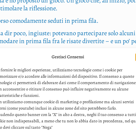
ca­la e ho pro­po­sto un gio­co. Un gio­co che, all’inizio, p
sti­mo­la­re la riflessione.
scor­so como­da­men­te sedu­ti in pri­ma fila.
, a dir poco, ingiu­ste: pote­va­no par­te­ci­pa­re solo alcu­n
o­da­re in pri­ma fila fra le risa­te diver­ti­te – e un po’ p
det­to: pren­de­va spun­to da una bril­lan­te idea di Bea­tri
Gestisci Consensi
in ogni occa­sio­ne. A otto­bre, all’inizio dell’anno di Acca
sa­ta sul famo­so gio­co
Tabù
, ma con rego­le volu­ta­men­
 fornire le migliori esperienze, utilizziamo tecnologie come i cookie per
orizzare e/o accedere alle informazioni del dispositivo. Il consenso a queste
gio­co – sem­pli­ce, iro­ni­co, ma pro­fon­da­men­te sim­bo
nologie ci permetterà di elaborare dati come il comportamento di navigazione
 acconsentire o ritirare il consenso può influire negativamente su alcune
atteristiche e funzioni.
 soprat­tut­to in que­sto perio­do sto­ri­co. Una paro­la fo
 utilizziamo comunque cookie di marketing o profilazione ma alcuni servizi
erni (come youtube) inclusi in alcune zone del sito potrebbero farlo.
en­za la qua­le una qua­lun­que “Lucia”, maga­ri pri­va di 
udendo questo banner con la "X" in alto a destra, neghi il tuo consenso a tutti
 esse­re punita!
kie non indispensabili, a meno che tu non lo abbia dato in precedenza, nel qu
o devi cliccare sul tasto "Nega"
, pas­san­do per la let­tu­ra del­la real­tà cir­co­stan­te, s