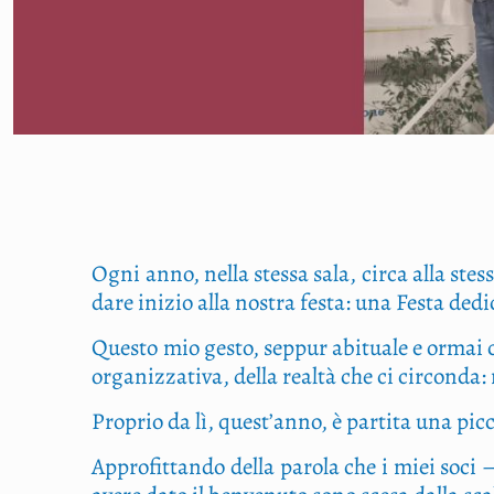
Ogni anno, nel­la stes­sa sala, cir­ca alla stes­s
dare ini­zio alla nostra festa: una Festa dedi­ca
Que­sto mio gesto, sep­pur abi­tua­le e ormai co
orga­niz­za­ti­va, del­la real­tà che ci cir­con­da
Pro­prio da lì, quest’anno, è par­ti­ta una pic
Appro­fit­tan­do del­la paro­la che i miei soci