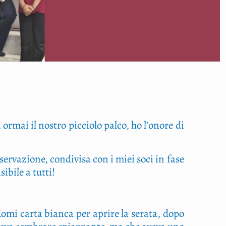
ta ormai il nostro pic­cio­lo pal­co, ho l’onore di
r­va­zio­ne, con­di­vi­sa con i miei soci in fase
i­bi­le a tutti!
o­mi car­ta bian­ca per apri­re la sera­ta, dopo