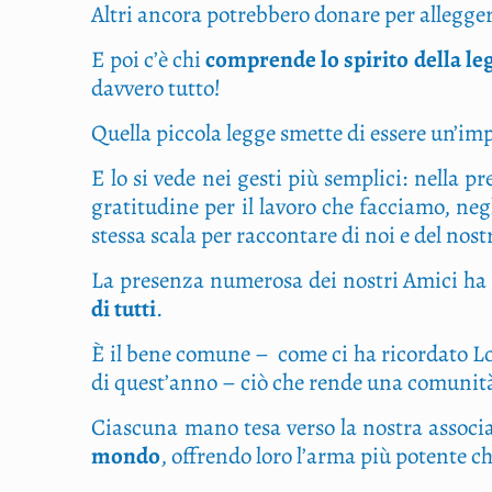
Altri anco­ra potreb­be­ro dona­re per alleg­ge­r
E poi c’è chi
com­pren­de lo spi­ri­to del­la le
dav­ve­ro tutto!
Quel­la pic­co­la leg­ge smet­te di esse­re un’i
E lo si vede nei gesti più sem­pli­ci: nel­la pre
gra­ti­tu­di­ne per il lavo­ro che fac­cia­mo, n
stes­sa sca­la per rac­con­ta­re di noi e del nos
La pre­sen­za nume­ro­sa dei nostri Ami­ci ha so
di tut­ti
.
È il bene comu­ne –
come ci ha ricor­da­to Lo
di quest’anno – ciò che ren­de una comu­ni­tà
Cia­scu­na mano tesa ver­so la nostra asso­cia­z
mon­do
, offren­do loro l’arma più poten­te ch