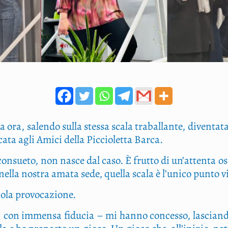
a ora, salen­do sul­la stes­sa sca­la tra­bal­lan­te, diven­ta­
­ta agli Ami­ci del­la Pic­cio­let­ta Barca.
n­sue­to, non nasce dal caso. È frut­to di un’attenta osse
: nel­la nostra ama­ta sede, quel­la sca­la è l’unico pun­to vis
­co­la provocazione.
 – con immen­sa fidu­cia – mi han­no con­ces­so, lascian­d