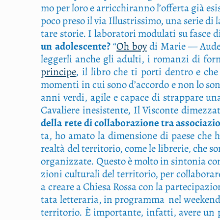
mo per loro e arric­chi­ran­no l’offerta già esi­
poco pre­so il via Illu­stris­si­mo, una serie di l
ta­re sto­rie. I labo­ra­to­ri modu­la­ti su fasce
un ado­le­scen­te?
“
Oh boy
di Marie — Aude Mur
leg­ger­li anche gli adul­ti, i roman­zi di for
prin­ci­pe
, il libro che ti por­ti den­tro e ch
momen­ti in cui sono d’accordo e non lo sono s
anni ver­di, agi­le e capa­ce di strap­pa­re un
Cava­lie­re ine­si­sten­te, Il Viscon­te dimez­za
del­la rete di col­la­bo­ra­zio­ne tra asso­cia­z
ta, ho ama­to la dimen­sio­ne di pae­se che ha B
real­tà del ter­ri­to­rio, come le libre­rie, che 
orga­niz­za­te. Que­sto è mol­to in sin­to­nia co
zio­ni cul­tu­ra­li del ter­ri­to­rio, per col­la­bo
a crea­re a Chie­sa Ros­sa con la par­te­ci­pa­zio­
ta­ta let­te­ra­ria, in pro­gram­ma nel wee­kend
ter­ri­to­rio. È impor­tan­te, infat­ti, ave­re u