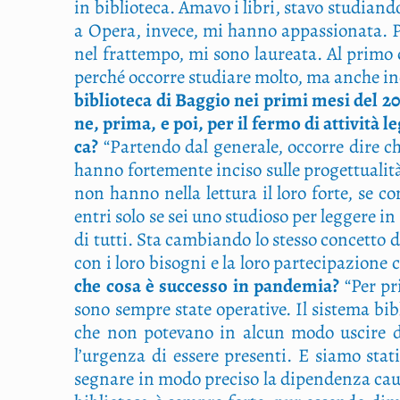
in biblio­te­ca. Ama­vo i libri, sta­vo stu­dian
a Ope­ra, inve­ce, mi han­no appas­sio­na­ta. Per
nel frat­tem­po, mi sono lau­rea­ta. Al pri­mo c
per­ché occor­re stu­dia­re mol­to, ma anche in
biblio­te­ca di Bag­gio nei pri­mi mesi del 202
ne, pri­ma, e poi, per il fer­mo di atti­vi­tà l
ca?
“Par­ten­do dal gene­ra­le, occor­re dire che 
han­no for­te­men­te inci­so sul­le pro­get­tua­li
non han­no nel­la let­tu­ra il loro for­te, se com
entri solo se sei uno stu­dio­so per leg­ge­re in 
di tut­ti. Sta cam­bian­do lo stes­so con­cet­to 
con i loro biso­gni e la loro par­te­ci­pa­zio­n
che cosa è suc­ces­so in pan­de­mia?
“Per pri­
sono sem­pre sta­te ope­ra­ti­ve. Il siste­ma bibl
che non pote­va­no in alcun modo usci­re di c
l’urgenza di esse­re pre­sen­ti. E sia­mo sta­
segna­re in modo pre­ci­so la dipen­den­za cau­sa