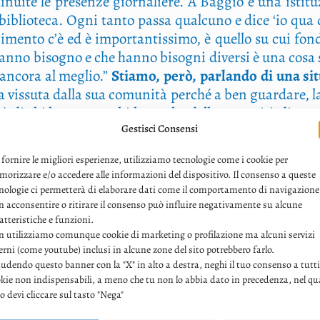
nui­te le pre­sen­ze gior­na­lie­re. A Bag­gio è una isti­tu
iblio­te­ca. Ogni tan­to pas­sa qual­cu­no e dice ‘io qua d
i­men­to c’è ed è impor­tan­tis­si­mo, è quel­lo su cui fon­d
 han­no biso­gno e che han­no biso­gni diver­si è una cosa 
 anco­ra al meglio.”
Stia­mo, però, par­lan­do di una sit
vis­su­ta dal­la sua comu­ni­tà per­ché a ben guar­da­re, la
a è di chi la usa e se chi la usa ha del­le neces­si­tà diver­
Gestisci Consensi
zi che si offro­no. Oggi, il nostro impe­gno è tene­re vivo
i­gi­na­le, ma io ho volu­to che fos­se set­ti­ma­na­le, 
 fornire le migliori esperienze, utilizziamo tecnologie come i cookie per
no tro­va­re il giu­sto spun­to per par­te­ci­pa­re. A tut­ti 
orizzare e/o accedere alle informazioni del dispositivo. Il consenso a queste
n­ta la comu­ni­ca­zio­ne per voi?
“Per noi è prio­ri­ta­ri
nologie ci permetterà di elaborare dati come il comportamento di navigazione
 per incon­tri, per gli uten­ti che abbia­no richie­ste
 acconsentire o ritirare il consenso può influire negativamente su alcune
atteristiche e funzioni.
­ve in e con la biblio­te­ca. Le ini­zia­ti­ve sono pre­zio­se, 
 utilizziamo comunque cookie di marketing o profilazione ma alcuni servizi
è faci­le. Sia­mo in set­te e sia­mo tra le biblio­te­che con 
erni (come youtube) inclusi in alcune zone del sito potrebbero farlo.
 e negli altri gior­ni dal­le 9 alle 19 con ora­rio con­ti­
udendo questo banner con la "X" in alto a destra, neghi il tuo consenso a tutti
volon­ta­ri e al padi­glio­ne che dovreb­be apri­re pre­sto
kie non indispensabili, a meno che tu non lo abbia dato in precedenza, nel qu
o devi cliccare sul tasto "Nega"
o più gio­va­ne.”
A pro­po­si­to di gio­va­ni, che rap­por­t
o­te­ca può avve­ni­re anche da pic­co­lis­si­mi. È noto 