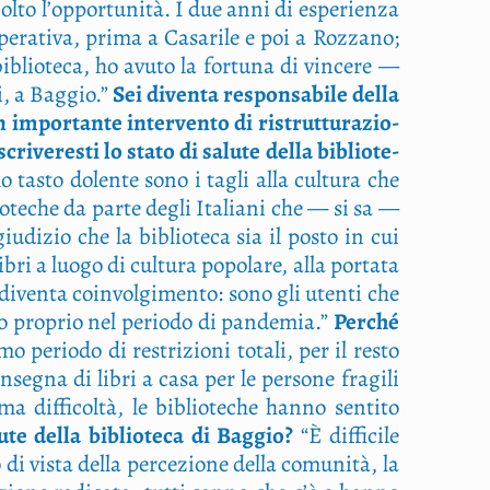
 col­to l’opportunità. I due anni di espe­rien­za
e­ra­ti­va, pri­ma a Casa­ri­le e poi a Roz­za­no;
blio­te­ca, ho avu­to la for­tu­na di vin­ce­re —
i, a Bag­gio.”
Sei diven­ta respon­sa­bi­le del­la
 impor­tan­te inter­ven­to di ristrut­tu­ra­zio­
­ve­re­sti lo sta­to di salu­te del­la biblio­te­
­mo tasto dolen­te sono i tagli alla cul­tu­ra che
lio­te­che da par­te degli Ita­lia­ni che — si sa —
­giu­di­zio che la biblio­te­ca sia il posto in cui
ri a luo­go di cul­tu­ra popo­la­re, alla por­ta­ta
 diven­ta coin­vol­gi­men­to: sono gli uten­ti che
sto pro­prio nel perio­do di pan­de­mia.”
Per­ché
o perio­do di restri­zio­ni tota­li, per il resto
n­se­gna di libri a casa per le per­so­ne fra­gi­li
f­fi­col­tà, le biblio­te­che han­no sen­ti­to
te del­la biblio­te­ca di Bag­gio?
“È dif­fi­ci­le
i vista del­la per­ce­zio­ne del­la comu­ni­tà, la